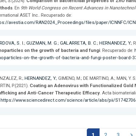
et, S.(2024).
Comparison of bactericidal properties of ZnO nano
thods
. En
9th World Congress on Recent Advances in Nanotechnol
ernational ASET Inc.. Recuperado de:
tps://avestia.com/RAN2024_Proceedings/files/paper/ICNNFC/IC
RDOVA, S. I.
;
GUZMAN, M. G.
;
GALARRETA, B. C.
;
HERNANDEZ, Y.
; 
oparticles on the growth of bacteria and fungi
. Recuperado de:
noparticles-on-the-growth-of-bacteria-and-fungi-poster-board-
NZALEZ, R.;
HERNANDEZ, Y.
; GIMENO, M.; DE MARTINO, A.; MAN, Y. 
TIN, P.(2021).
Coating an Adenovirus with Functionalized Gold N
afficking and Anti-Cancer Therapeutic Efficacy
. Acta biomaterial
:
https://www.sciencedirect.com/science/article/abs/pii/S17427
1
2
3