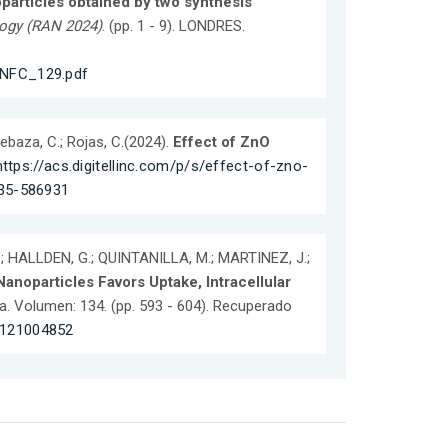
particles obtained by two synthesis
ogy (RAN 2024)
. (pp. 1 - 9). LONDRES.
NNFC_129.pdf
Rebaza, C.; Rojas, C.(2024).
Effect of ZnO
https://acs.digitellinc.com/p/s/effect-of-zno-
335-586931
S.; HALLDEN, G.; QUINTANILLA, M.; MARTINEZ, J.;
anoparticles Favors Uptake, Intracellular
ia. Volumen: 134. (pp. 593 - 604). Recuperado
06121004852