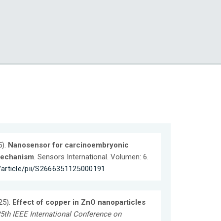
5).
Nanosensor for carcinoembryonic
 mechanism
. Sensors International. Volumen: 6.
/article/pii/S2666351125000191
25).
Effect of copper in ZnO nanoparticles
5th IEEE International Conference on