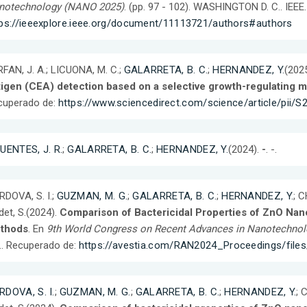
notechnology (NANO 2025)
. (pp. 97 - 102). WASHINGTON D. C.. IEEE
tps://ieeexplore.ieee.org/document/11113721/authors#authors
FAN, J. A.; LICUONA, M. C.;
GALARRETA, B. C.
;
HERNANDEZ, Y.
(202
tigen (CEA) detection based on a selective growth-regulating
cuperado de:
https://www.sciencedirect.com/science/article/pii
UENTES, J. R.
;
GALARRETA, B. C.
;
HERNANDEZ, Y.
(2024).
-
. -.
DOVA, S. I.;
GUZMAN, M. G.
;
GALARRETA, B. C.
;
HERNANDEZ, Y.
; 
et, S.(2024).
Comparison of Bactericidal Properties of ZnO Nan
thods
. En
9th World Congress on Recent Advances in Nanotechnol
.. Recuperado de:
https://avestia.com/RAN2024_Proceedings/fil
RDOVA, S. I.
;
GUZMAN, M. G.
;
GALARRETA, B. C.
;
HERNANDEZ, Y.
; 