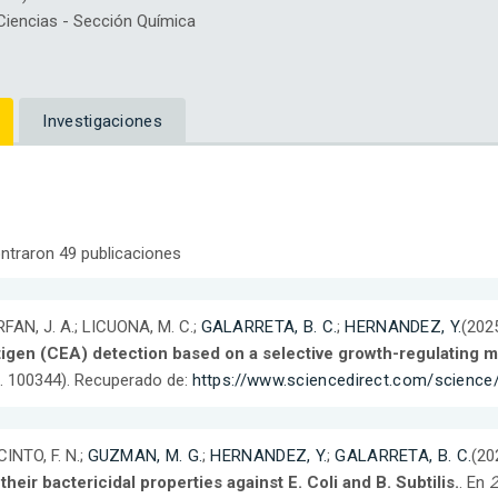
iencias - Sección Química
Investigaciones
ntraron 49 publicaciones
FAN, J. A.; LICUONA, M. C.;
GALARRETA, B. C.
;
HERNANDEZ, Y.
(202
tigen (CEA) detection based on a selective growth-regulating
. 100344). Recuperado de:
https://www.sciencedirect.com/science
INTO, F. N.;
GUZMAN, M. G.
;
HERNANDEZ, Y.
;
GALARRETA, B. C.
(20
their bactericidal properties against E. Coli and B. Subtilis.
. En
2