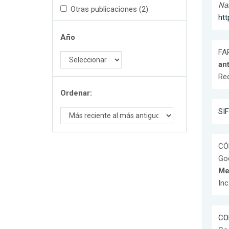
Na
Otras publicaciones (2)
ht
Año
FAR
an
Re
Ordenar:
SIF
CÓR
God
Me
Inc
CO