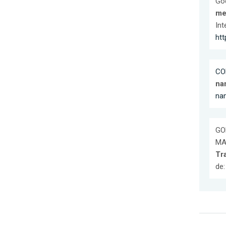
God
me
Int
ht
CO
nan
na
GO
MAR
Tr
de