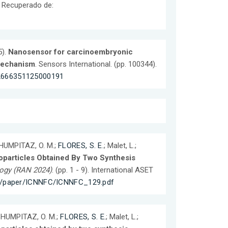
. Recuperado de:
5).
Nanosensor for carcinoembryonic
 mechanism
. Sensors International. (pp. 100344).
/S2666351125000191
CHUMPITAZ, O. M.;
FLORES, S. E.
; Malet, L.;
oparticles Obtained By Two Synthesis
ogy (RAN 2024)
. (pp. 1 - 9). International ASET
es/paper/ICNNFC/ICNNFC_129.pdf
CHUMPITAZ, O. M.;
FLORES, S. E.
; Malet, L.;