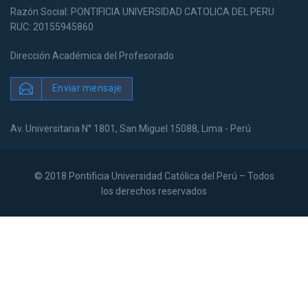
Razón Social: PONTIFICIA UNIVERSIDAD CATOLICA DEL PERU
RUC: 20155945860
Dirección Académica del Profesorado
Enviar mensaje
Av. Universitaria N° 1801, San Miguel 15088, Lima - Perú
© 2018 Pontificia Universidad Católica del Perú – Todos
los derechos reservados