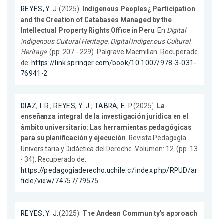
REYES, Y. J.
(2025).
Indigenous Peoples¿ Participation
and the Creation of Databases Managed by the
Intellectual Property Rights Office in Peru
. En
Digital
Indigenous Cultural Heritage. Digital Indigenous Cultural
Heritage
. (pp. 207 - 229). Palgrave Macmillan. Recuperado
de:
https://link.springer.com/book/10.1007/978-3-031-
76941-2
DIAZ, I. R.
;
REYES, Y. J.
;
TABRA, E. P.
(2025).
La
enseñanza integral de la investigación jurídica en el
ámbito universitario: Las herramientas pedagógicas
para su planificación y ejecución
. Revista Pedagogía
Universitaria y Didáctica del Derecho. Volumen: 12. (pp. 13
- 34). Recuperado de:
https://pedagogiaderecho.uchile.cl/index.php/RPUD/ar
ticle/view/74757/79575
REYES, Y. J.
(2025).
The Andean Community's approach