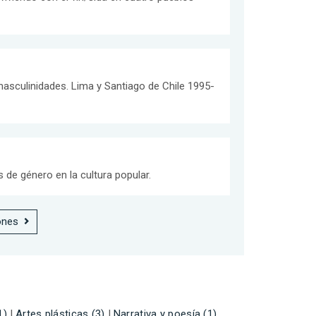
asculinidades. Lima y Santiago de Chile 1995-
s de género en la cultura popular.
ones
1)
|
Artes plásticas (3)
|
Narrativa y poesía (1)