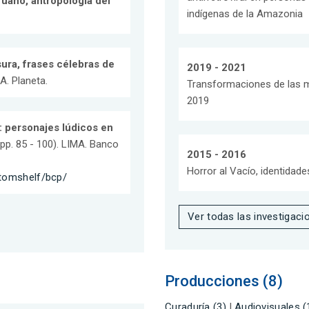
uano, antropología del
indígenas de la Amazonia
ura, frases célebras de
2019 - 2021
MA. Planeta.
Transformaciones de las m
2019
a: personajes lúdicos en
 (pp. 85 - 100). LIMA. Banco
2015 - 2016
Horror al Vacío, identidade
stomshelf/bcp/
Ver todas las investigaci
Producciones (8)
Curaduría (3)
|
Audiovisuales (