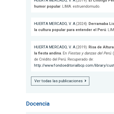
HUERTA MERCADO, V. A.
(2019).
El Chongo Per
humor popular
. LIMA. estruendomudo.
HUERTA MERCADO, V. A.
(2024).
Derramaba Lis
la cultura popular para entender el Perú
. LI
HUERTA MERCADO, V. A.
(2019).
Risa de Altur
la fiesta andina
. En
Fiestas y danzas del Perú
.
de Crédito del Perú. Recuperado de:
http://www.fondoeditorialbcp.com/library/cu
Ver todas las publicaciones
Docencia