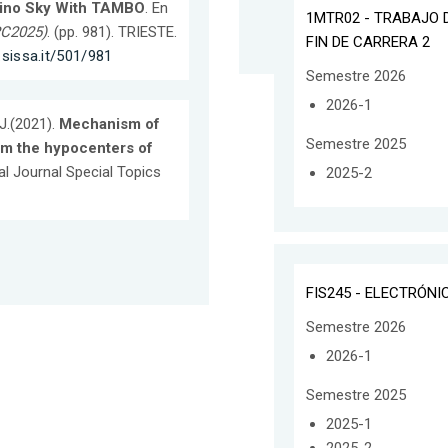
rino Sky With TAMBO
. En
1MTR02 - TRABAJO 
RC2025)
. (pp. 981). TRIESTE.
FIN DE CARRERA 2
.sissa.it/501/981
Semestre 2026
2026-1
 J.(2021).
Mechanism of
Semestre 2025
om the hypocenters of
al Journal Special Topics
2025-2
FIS245 - ELECTRÓNI
Semestre 2026
2026-1
Semestre 2025
2025-1
2025-2