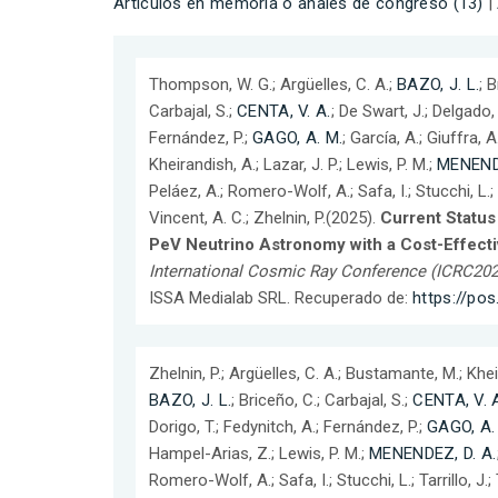
Artículos en memoria o anales de congreso (13)
|
Thompson, W. G.; Argüelles, C. A.;
BAZO, J. L.
; 
Carbajal, S.;
CENTA, V. A.
; De Swart, J.; Delgado, 
Fernández, P.;
GAGO, A. M.
; García, A.; Giuffra, 
Kheirandish, A.; Lazar, J. P.; Lewis, P. M.;
MENENDE
Peláez, A.; Romero-Wolf, A.; Safa, I.; Stucchi, L.; Ta
Vincent, A. C.; Zhelnin, P.(2025).
Current Status
PeV Neutrino Astronomy with a Cost-Effect
International Cosmic Ray Conference (ICRC202
ISSA Medialab SRL. Recuperado de:
https://pos
Zhelnin, P.; Argüelles, C. A.; Bustamante, M.; Kheir
BAZO, J. L.
; Briceño, C.; Carbajal, S.;
CENTA, V. 
Dorigo, T.; Fedynitch, A.; Fernández, P.;
GAGO, A.
Hampel-Arias, Z.; Lewis, P. M.;
MENENDEZ, D. A.
Romero-Wolf, A.; Safa, I.; Stucchi, L.; Tarrillo, J