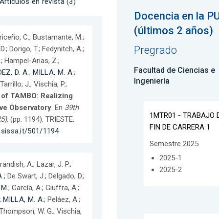
Artículos en revista (3)
Docencia en la P
(últimos 2 años)
Briceño, C.; Bustamante, M.;
Pregrado
D.; Dorigo, T.; Fedynitch, A.;
A.; Hampel-Arias, Z.;
Facultad de Ciencias e
Z, D. A.
;
MILLA, M. A.
;
Ingeniería
rrillo, J.; Vischia, P.;
 of TAMBO: Realizing
ive Observatory
. En
39th
1MTR01 - TRABAJO 
5)
. (pp. 1194). TRIESTE.
FIN DE CARRERA 1
.sissa.it/501/1194
Semestre 2025
2025-1
andish, A.; Lazar, J. P.;
2025-2
A.
; De Swart, J.; Delgado, D.;
 M.
; García, A.; Giuffra, A.;
;
MILLA, M. A.
; Peláez, A.;
.; Thompson, W. G.; Vischia,