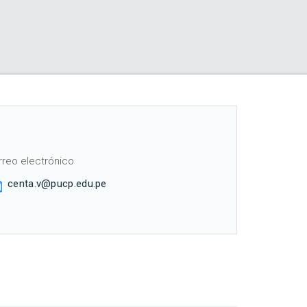
rreo electrónico
centa.v@pucp.edu.pe