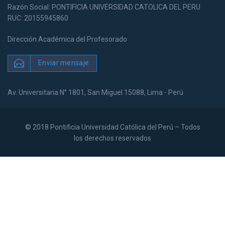
Razón Social: PONTIFICIA UNIVERSIDAD CATOLICA DEL PERU
RUC: 20155945860
Dirección Académica del Profesorado
Enviar mensaje
Av. Universitaria N° 1801, San Miguel 15088, Lima - Perú
© 2018 Pontificia Universidad Católica del Perú – Todos
los derechos reservados