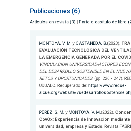
Publicaciones (6)
Artículos en revista (3)
|
Parte o capítulo de libro (
MONTOYA, V. M.
y
CASTAÑEDA, B.
(2023).
TRA
EVALUACIÓN TECNOLÓGICA DEL VENTILA
LA EMERGENCIA GENERADA POR EL COVID
VINCULACIÓN UNIVERSIDAD-ACTORES ECONÓ
DEL DESARROLLO SOSTENIBLE EN EL NUEVO
RETOS Y OPORTUNIDADES
. (pp. 226 - 247). 
UDUALC. Recuperado de:
https://www.redue-
alcue.org/website/vuedesarrollosostenible.ph
PEREZ, S. M.
y
MONTOYA, V. M.
(2022).
Concen
CovOx: Experiencia de Innovación mediante 
universidad, empresa y Estado
. Revista FABR