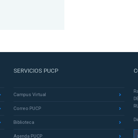
SERVICIOS PUCP
C
R
Campus Virtual
D
R
Correo PUCP
D
Biblioteca
Agenda PUCP