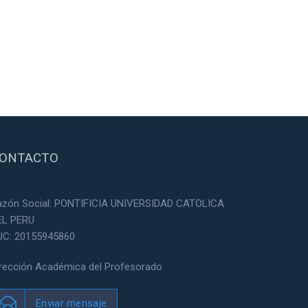
ONTACTO
azón Social: PONTIFICIA UNIVERSIDAD CATOLICA
EL PERU
UC: 20155945860
irección Académica del Profesorado
Enviar mensaje