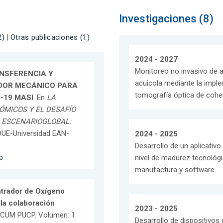
Investigaciones (8)
2)
|
Otras publicaciones (1)
2024 - 2027
Monitoreo no invasivo de a
NSFERENCIA Y
acuicola mediante la impl
DOR MECÁNICO PARA
tomografía óptica de coheren
-19 MASI
. En
LA
MICOS Y EL DESAFÍO
 ESCENARIOGLOBAL:
REDUE-Universidad EAN-
2024 - 2025
Desarrollo de un aplicativo
p
nivel de madurez tecnológi
manufactura y software.
trador de Oxígeno
la colaboración
2023 - 2025
ICUM PUCP. Volumen: 1.
Desarrollo de dispositivos