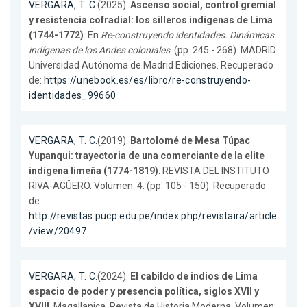
VERGARA, T. C.
(2025).
Ascenso social, control gremial
y resistencia cofradial: los silleros indígenas de Lima
(1744-1772)
. En
Re-construyendo identidades. Dinámicas
indígenas de los Andes coloniales
. (pp. 245 - 268). MADRID.
Universidad Autónoma de Madrid Ediciones. Recuperado
de:
https://unebook.es/es/libro/re-construyendo-
identidades_99660
VERGARA, T. C.
(2019).
Bartolomé de Mesa Túpac
Yupanqui: trayectoria de una comerciante de la elite
indígena limeña (1774-1819)
. REVISTA DEL INSTITUTO
RIVA-AGÜERO. Volumen: 4. (pp. 105 - 150). Recuperado
de:
http://revistas.pucp.edu.pe/index.php/revistaira/article
/view/20497
VERGARA, T. C.
(2024).
El cabildo de indios de Lima
espacio de poder y presencia política, siglos XVII y
XVIII
. Magallanica. Revista de Historia Moderna. Volumen: