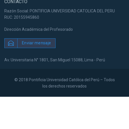
CONTACTO
Razón Social: PONTIFICIA UNIVERSIDAD CATOLICA DEL PERU
RUC: 20155945860
Dirección Académica del Profesorado
Enviar mensaje
Av. Universitaria N° 1801, San Miguel 15088, Lima - Perú
© 2018 Pontificia Universidad Católica del Perú – Todos
los derechos reservados