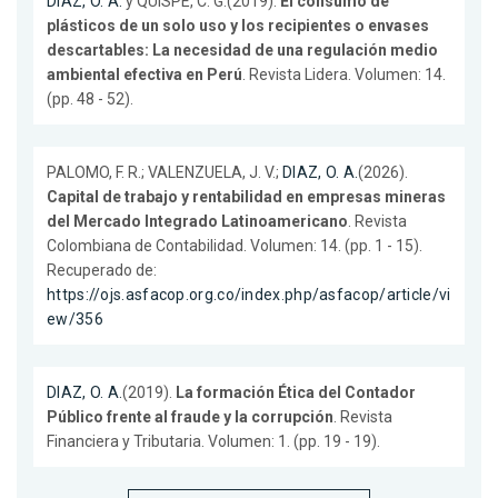
DIAZ, O. A.
y QUISPE, C. G.(2019).
El consumo de
plásticos de un solo uso y los recipientes o envases
descartables: La necesidad de una regulación medio
ambiental efectiva en Perú
. Revista Lidera. Volumen: 14.
(pp. 48 - 52).
PALOMO, F. R.; VALENZUELA, J. V.;
DIAZ, O. A.
(2026).
Capital de trabajo y rentabilidad en empresas mineras
del Mercado Integrado Latinoamericano
. Revista
Colombiana de Contabilidad. Volumen: 14. (pp. 1 - 15).
Recuperado de:
https://ojs.asfacop.org.co/index.php/asfacop/article/vi
ew/356
DIAZ, O. A.
(2019).
La formación Ética del Contador
Público frente al fraude y la corrupción
. Revista
Financiera y Tributaria. Volumen: 1. (pp. 19 - 19).