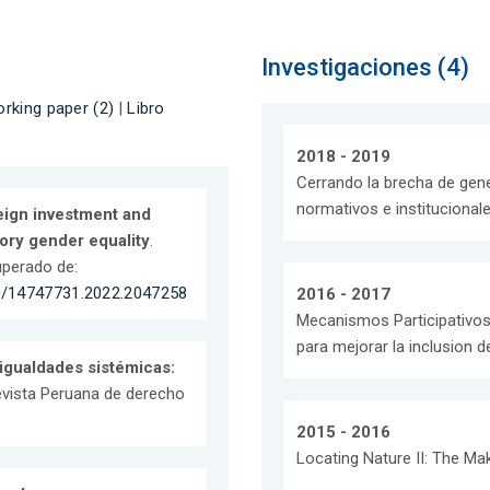
Investigaciones (4)
rking paper (2)
|
Libro
2018 - 2019
Cerrando la brecha de gener
normativos e institucional
eign investment and
tory gender equality
.
uperado de:
0/14747731.2022.2047258
2016 - 2017
Mecanismos Participativos 
para mejorar la inclusion 
igualdades sistémicas:
evista Peruana de derecho
2015 - 2016
Locating Nature II: The M