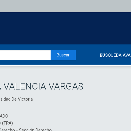
Buscar
BÚSQUEDA AV
A VALENCIA VARGAS
rsidad De Victoria
IADO
s (TPA)
erecho - Sección Derecho