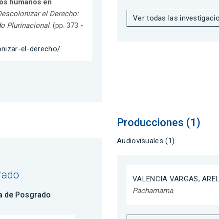
hos humanos en
escolonizar el Derecho:
Ver todas las investigaci
o Plurinacional
. (pp. 373 -
onizar-el-derecho/
Producciones (1)
Audiovisuales (1)
rado
VALENCIA VARGAS, AREL
Pachamama
.
a de Posgrado