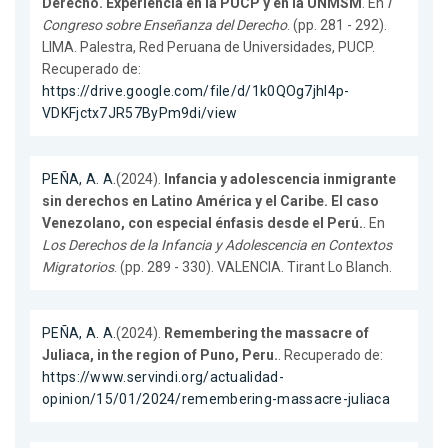
Derecho. Experiencia en la PUCP y en la UNMSM
. En
I
Congreso sobre Enseñanza del Derecho
. (pp. 281 - 292).
LIMA. Palestra, Red Peruana de Universidades, PUCP.
Recuperado de:
https://drive.google.com/file/d/1k0QOg7jhl4p-
VDKFjctx7JR57ByPm9di/view
PEÑA, A. A.
(2024).
Infancia y adolescencia inmigrante
sin derechos en Latino América y el Caribe. El caso
Venezolano, con especial énfasis desde el Perú.
. En
Los Derechos de la Infancia y Adolescencia en Contextos
Migratorios
. (pp. 289 - 330). VALENCIA. Tirant Lo Blanch.
PEÑA, A. A.
(2024).
Remembering the massacre of
Juliaca, in the region of Puno, Peru.
. Recuperado de:
https://www.servindi.org/actualidad-
opinion/15/01/2024/remembering-massacre-juliaca