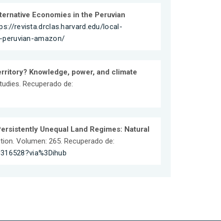
ernative Economies in the Peruvian
ps://revista.drclas.harvard.edu/local-
e-peruvian-amazon/
territory? Knowledge, power, and climate
tudies. Recuperado de:
 Persistently Unequal Land Regimes: Natural
ction. Volumen: 265. Recuperado de:
20316528?via%3Dihub