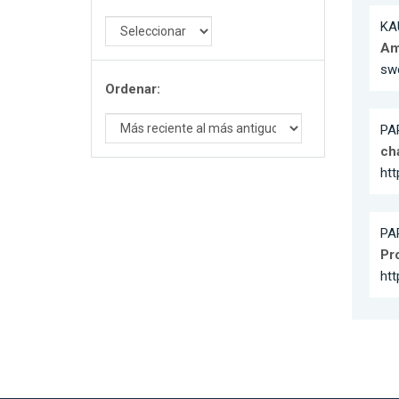
KA
Am
sw
Ordenar:
PA
ch
ht
PA
Pr
ht