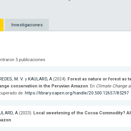
Investigaciones
ntraron 5 publicaciones
REDES, M. V.
y
KAULARD, A.
(2024).
Forest as nature or forest as 
ange conservation in the Peruvian Amazon
. En
Climate Change an
cuperado de:
https://library.oapen.org/handle/20.500.12657/85297
ULARD, A.
(2023).
Local sweetening of the Cocoa Commodity? Alt
azon
.