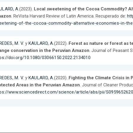
ULARD, A.
(2023).
Local sweetening of the Cocoa Commodity? Alt
azon
. ReVista Harvard Review of Latin America. Recuperado de:
htt
eetening-of-the-cocoa-commodity-alternative-economies-in-th
REDES, M. V.
y
KAULARD, A.
(2022).
Forest as nature or forest as 
ange conservation in the Peruvian Amazon
. Journal of Peasant S
tps://doi.org/10.1080/03066150.2022.2134010
REDES, M. V.
y
KAULARD, A.
(2020).
Fighting the Climate Crisis in
otected Areas in the Peruvian Amazon
. Journal of Cleaner Produ
tps://www.sciencedirect.com/science/article/abs/pii/S09596526