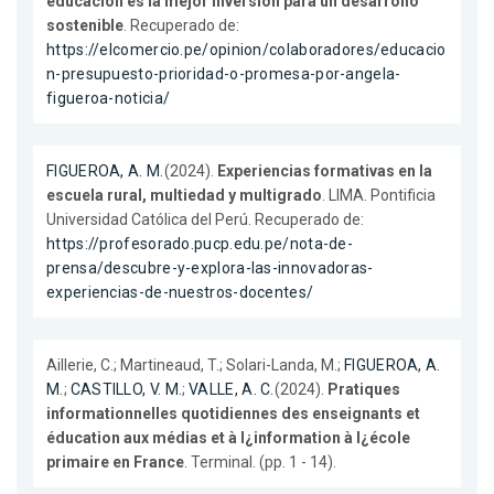
educación es la mejor inversión para un desarrollo
sostenible
. Recuperado de:
https://elcomercio.pe/opinion/colaboradores/educacio
n-presupuesto-prioridad-o-promesa-por-angela-
figueroa-noticia/
FIGUEROA, A. M.
(2024).
Experiencias formativas en la
escuela rural, multiedad y multigrado
. LIMA. Pontificia
Universidad Católica del Perú. Recuperado de:
https://profesorado.pucp.edu.pe/nota-de-
prensa/descubre-y-explora-las-innovadoras-
experiencias-de-nuestros-docentes/
Aillerie, C.; Martineaud, T.; Solari-Landa, M.;
FIGUEROA, A.
M.
;
CASTILLO, V. M.
;
VALLE, A. C.
(2024).
Pratiques
informationnelles quotidiennes des enseignants et
éducation aux médias et à l¿information à l¿école
primaire en France
. Terminal. (pp. 1 - 14).