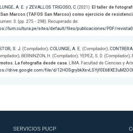
LUNGE, A. E.
y
ZEVALLOS TRIGOSO, C.
(2021).
El taller de fotogra
 San Marcos (TAFOS San Marcos) como ejercicio de resistencia
umen: 3. (pp. 275 - 298). Recuperado de:
ps://lum.cultura.pe/sites/default/files/publicaciones/PDF/revista
TOR, S. J.
(Compilador);
COLUNGE, A. E.
(Compilador);
CONTRERAS
mpilador); BERNINZON, H. (Compilador); YEPEZ, S. D. (Compilador); 
motos. La fotografia desde casa
. LIMA. Facultad de Ciencias y Ar
tps://drive.google.com/file/d/12HOSgrybkXevLSYjf0E68XE3uM2OOl
SERVICIOS PUCP
C