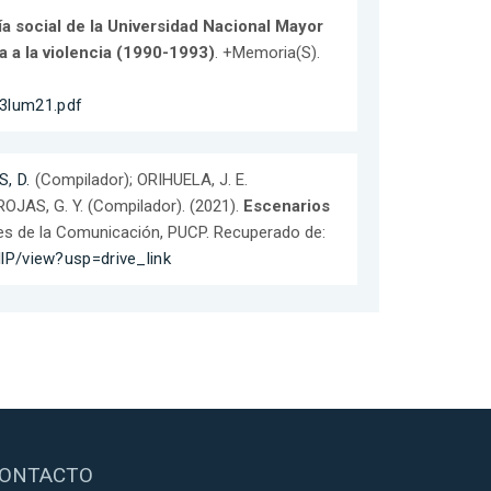
fía social de la Universidad Nacional Mayor
 a la violencia (1990-1993)
. +Memoria(S).
03lum21.pdf
, D.
(Compilador); ORIHUELA, J. E.
ROJAS, G. Y. (Compilador). (2021).
Escenarios
tes de la Comunicación, PUCP. Recuperado de:
lP/view?usp=drive_link
ONTACTO