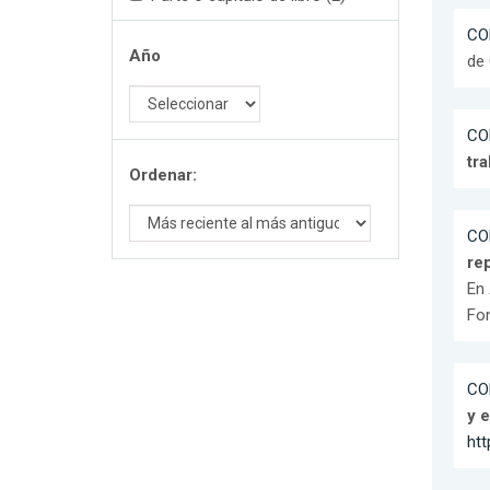
CO
Año
de
CO
tra
Ordenar:
CO
re
En
Fon
CO
y e
htt