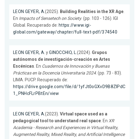
LEON GEYER, A.
(2025).
Building Realities in the XR Age
.
En
Impacts of Sensetech on Society
. (pp. 103 - 126). IGI
Global. Recuperado de:
https://www.igi-
global.com/gateway/chapter/full-text-pdf/374540
LEON GEYER, A.
y
GINOCCHIO, L.
(2024).
Grupos
autónomos de investigación-creación en Artes
Escénicas
. En
Cuadernos de Innovación y Buenas
Prácticas en la Docencia Universitaria 2024
. (pp. 73 - 83).
LIMA. PUCP. Recuperado de:
https://drive.google.com/file/d/1yfJt0oGXvD9B8ZlPdC
1_PNHcFLrPBtEn/view
LEON GEYER, A.
(2023).
Virtual space used as a
pedagogical tool to understand real space
. En
XR
Academia - Research and Experiences in Virtual Reality,
Augmented Reality, Mixed Reality, and Artificial Intelligence