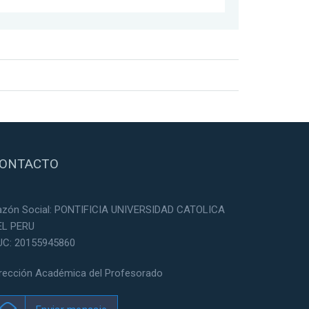
ONTACTO
azón Social: PONTIFICIA UNIVERSIDAD CATOLICA
EL PERU
UC: 20155945860
irección Académica del Profesorado