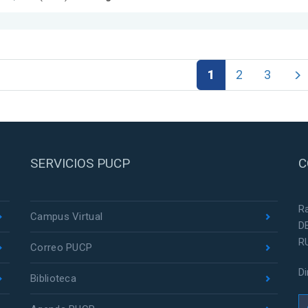
1
2
3
SERVICIOS PUCP
C
R
Campus Virtual
D
R
Correo PUCP
D
Biblioteca