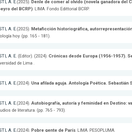
TI, A. E.
(2025).
Denle de comer al olvido (novela ganadora del
beyro del BCRP)
. LIMA. Fondo Edittorial BCRP.
TI, A. E.
(2025).
Metaficción historiográfica, autorrepresentaci
ología hoy. (pp. 165 - 181).
TI, A. E.
(Editor). (2024).
Crónicas desde Europa (1956-1957). S
versidad de Lima .
TI, A. E.
(2024).
Una afilada aguja. Antología Poética. Sebastián
TI, A. E.
(2024).
Autobiografía, autoría y feminidad en Destino:
udios de literatura. (pp. 765 - 793).
TI, A. E.
(2024).
Pobre gente de París
. LIMA. PESOPLUMA.