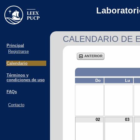
Laborator
CALENDARIO DE 
Principal
Registrarse
ANTERIOR
Calendario
Términos y
condiciones de uso
Do
Lu
FAQs
Contacto
02
03