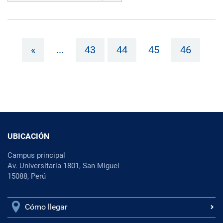
«
...
43
44
45
46
UBICACIÓN
Campus principal
Av. Universitaria 1801, San Miguel
15088, Perú
Cómo llegar